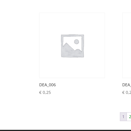
DEA_006
DEA
€
0,25
€
0,
1