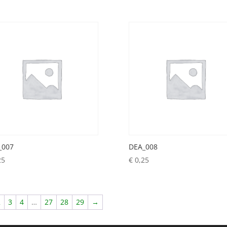
_007
DEA_008
25
€
0,25
2
3
4
…
27
28
29
→