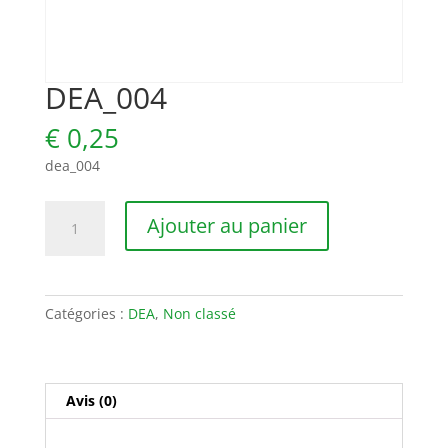
DEA_004
€
0,25
dea_004
quantité
Ajouter au panier
de
DEA_004
Catégories :
DEA
,
Non classé
Avis (0)