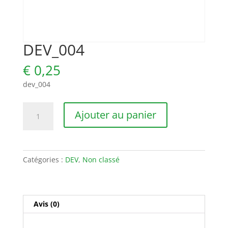
DEV_004
€
0,25
dev_004
quantité
Ajouter au panier
de
DEV_004
Catégories :
DEV
,
Non classé
Avis (0)