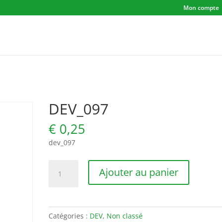
Mon compte
DEV_097
€
0,25
dev_097
quantité
Ajouter au panier
de
DEV_097
Catégories :
DEV
,
Non classé