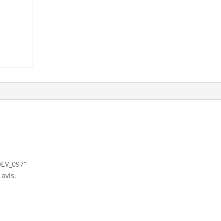
“DEV_097”
avis.