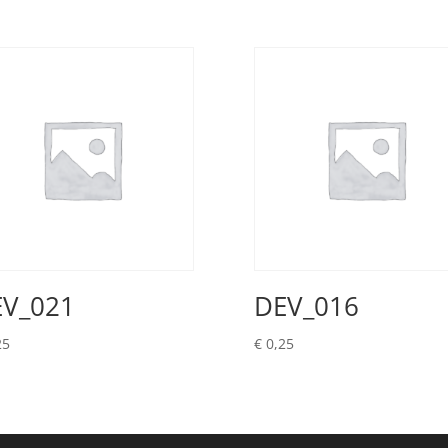
V_021
DEV_016
25
€
0,25