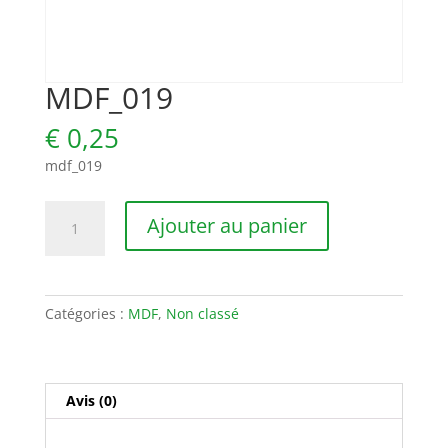
MDF_019
€
0,25
mdf_019
quantité
Ajouter au panier
de
MDF_019
Catégories :
MDF
,
Non classé
Avis (0)