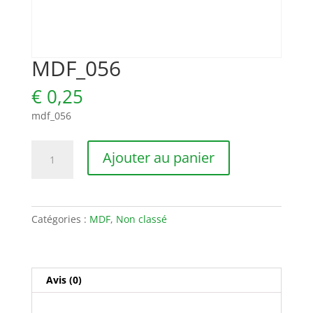
MDF_056
€
0,25
mdf_056
quantité
Ajouter au panier
de
MDF_056
Catégories :
MDF
,
Non classé
Avis (0)