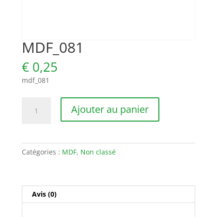
MDF_081
€
0,25
mdf_081
quantité
Ajouter au panier
de
MDF_081
Catégories :
MDF
,
Non classé
Avis (0)