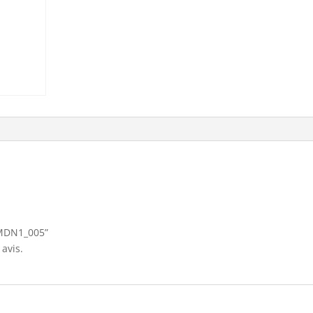
 “MDN1_005”
avis.