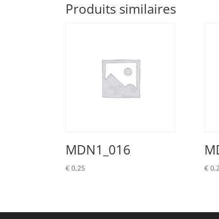
Produits similaires
MDN1_016
M
€
0,25
€
0,