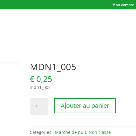
Mon compte
MDN1_005
€
0,25
mdn1_005
quantité
Ajouter au panier
de
MDN1_005
Catégories :
Marche de nuit
,
Non classé