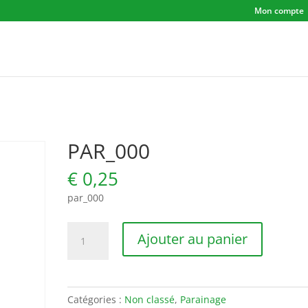
Mon compte
PAR_000
€
0,25
par_000
quantité
Ajouter au panier
de
PAR_000
Catégories :
Non classé
,
Parainage