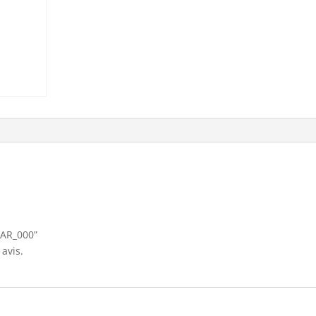
“PAR_000”
avis.