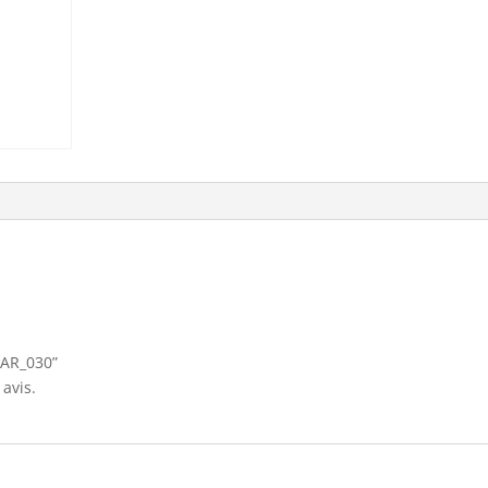
“PAR_030”
avis.