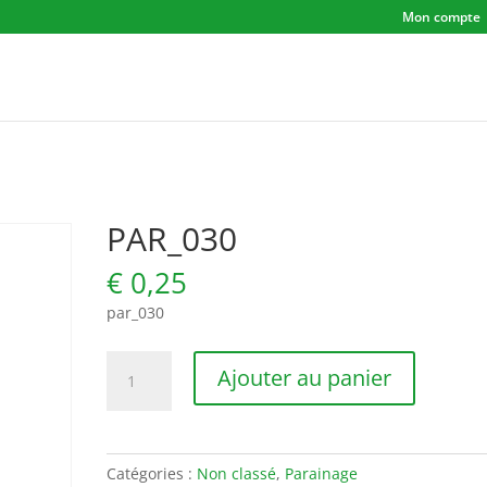
Mon compte
PAR_030
€
0,25
par_030
quantité
Ajouter au panier
de
PAR_030
Catégories :
Non classé
,
Parainage