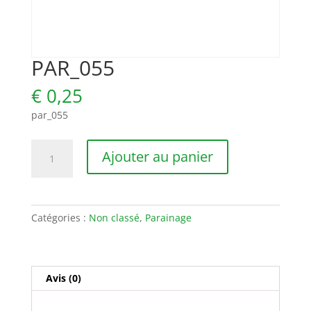
PAR_055
€
0,25
par_055
quantité
Ajouter au panier
de
PAR_055
Catégories :
Non classé
,
Parainage
Avis (0)