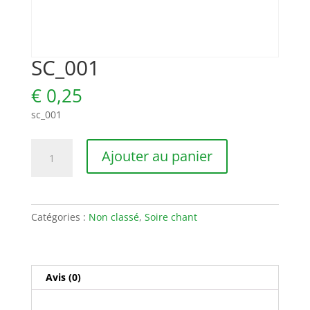
SC_001
€
0,25
sc_001
quantité
Ajouter au panier
de
SC_001
Catégories :
Non classé
,
Soire chant
Avis (0)