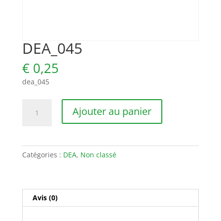
DEA_045
€
0,25
dea_045
quantité
Ajouter au panier
de
DEA_045
Catégories :
DEA
,
Non classé
Avis (0)