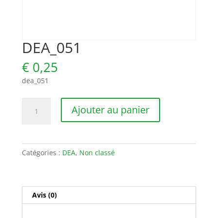
DEA_051
€
0,25
dea_051
quantité
Ajouter au panier
de
DEA_051
Catégories :
DEA
,
Non classé
Avis (0)