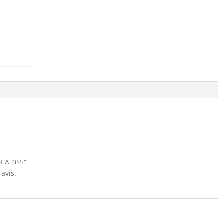
“DEA_055”
avis.