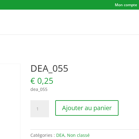
Mon compte
DEA_055
€
0,25
dea_055
quantité
Ajouter au panier
de
DEA_055
Catégories :
DEA
,
Non classé