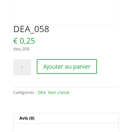
DEA_058
€
0,25
dea_058
quantité
Ajouter au panier
de
DEA_058
Catégories :
DEA
,
Non classé
Avis (0)