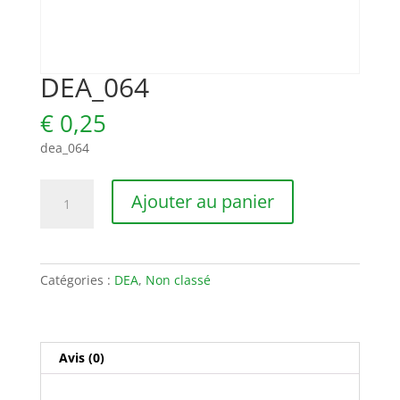
DEA_064
€
0,25
dea_064
quantité
Ajouter au panier
de
DEA_064
Catégories :
DEA
,
Non classé
Avis (0)