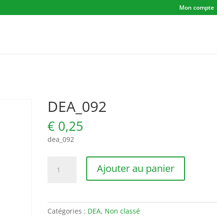
Mon compte
DEA_092
€
0,25
dea_092
quantité
Ajouter au panier
de
DEA_092
Catégories :
DEA
,
Non classé