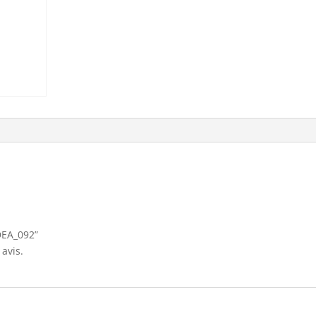
“DEA_092”
avis.