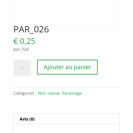
PAR_026
€
0,25
par_026
quantité
Ajouter au panier
de
PAR_026
Catégories :
Non classé
,
Parainage
Avis (0)